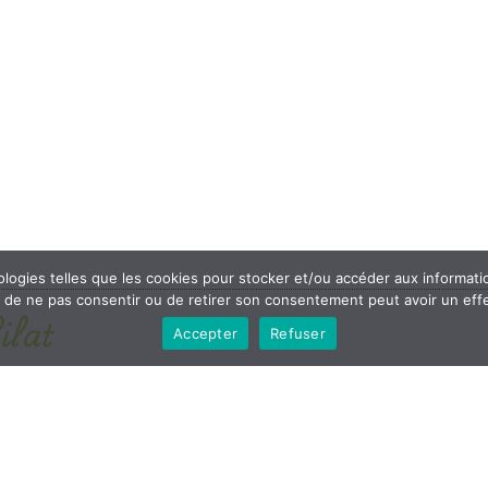
ologies telles que les cookies pour stocker et/ou accéder aux informati
it de ne pas consentir ou de retirer son consentement peut avoir un effe
ilat
Accepter
Refuser
ains Miniatures, vivent dans le parc régional du Pilat dans
t Amour pour lui est venue l’envie de vivre entourée de Berge
ial et Professionnel.
 la Nature et d’autres amis à poils.