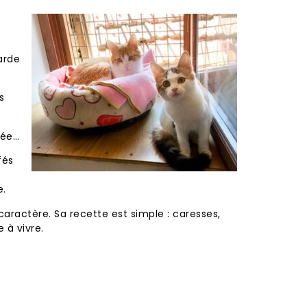
arde
s
née…
fés
e.
ractère. Sa recette est simple : caresses,
 à vivre.