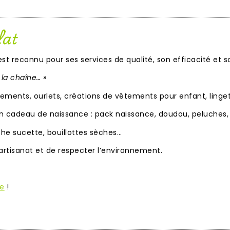
lat
 est reconnu pour ses services de qualité, son efficacité et 
à la chaîne… »
ements, ourlets, créations de vêtements pour enfant, linge
 un cadeau de naissance : pack naissance, doudou, peluche
che sucette, bouillottes sèches…
l’artisanat et de respecter l’environnement.
e
!