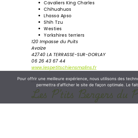
Cavaliers King Charles
Chihuahuas
Lhassa Apso
Shih Tzu
Westies
Yorkshires terriers
120 Impasse du Puits
Avaize
42740 LA TERRASSE-SUR-DORLAY
06 26 43 67 44
www.lespetitschiensmalins.fr
Pour offrir une meilleure expérience, nous utilisons des techn
permettra d'afficher le site de façon optimale. Le fa
Les P’tits Bergers du P
Les compagnons de Sandrine, les Bergers Améric
région de St Etienne.
Il y a 9 ans Eywa est arrivé dans sa vie, de ce
Américains et de créer son petit élevage Famil
Ses Louloups vivent tous avec elle, entourés de