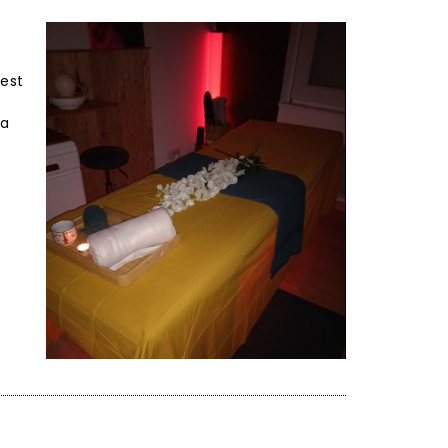
 est
sa