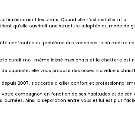
rticulièrement les chats. Quand elle s’est installer à La
évident qu’elle ouvrirait une structure adaptée au mode de g
jà été confrontée au problème des vacances : « où mettre no
e elle aurait moi-même laissé mes chats et la chatterie est 
at de capacité, elle vous propose des boxes individuels chauf
e depuis 2007, s’accorde à allier confort et professionnalism
e votre compagnon en fonction de ses habitudes et de son ca
ournées. Ainsi la séparation entre vous et lui est plus facile