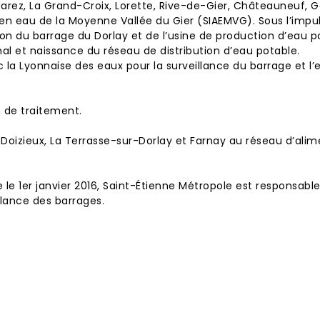
Jarez
,
La Grand-Croix
,
Lorette
,
Rive-de-Gier
,
Châteauneuf
,
G
n eau de la Moyenne Vallée du Gier (SIAEMVG). Sous l’impu
ion du barrage du Dorlay et de l’usine de production d’eau p
l et naissance du réseau de distribution d’eau potable.
c la
Lyonnaise des eaux
pour la surveillance du barrage et l’
on de traitement.
e
Doizieux
,
La Terrasse-sur-Dorlay
et
Farnay
au réseau d’alime
e 1er janvier 2016,
Saint-Étienne Métropole
est responsable
illance des barrages.