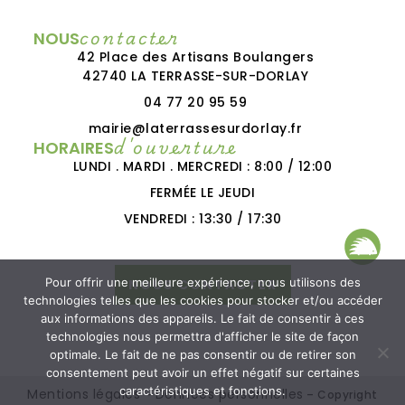
contacter
NOUS
42 Place des Artisans Boulangers
42740 LA TERRASSE-SUR-DORLAY
04 77 20 95 59
mairie@laterrassesurdorlay.fr
d'ouverture
HORAIRES
LUNDI . MARDI . MERCREDI : 8:00 / 12:00
FERMÉE LE JEUDI
VENDREDI : 13:30 / 17:30
Pour offrir une meilleure expérience, nous utilisons des
NOUS CONTACTER
technologies telles que les cookies pour stocker et/ou accéder
aux informations des appareils. Le fait de consentir à ces
technologies nous permettra d'afficher le site de façon
optimale. Le fait de ne pas consentir ou de retirer son
consentement peut avoir un effet négatif sur certaines
caractéristiques et fonctions.
Mentions légales
Données personnelles
–
– Copyright