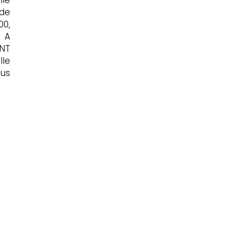
lle
 de
00,
/ A
INT
lle
ous